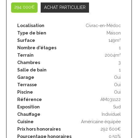
294 000€
ACHAT PARTICULIER
Localisation
Civrac-en-Médoc
Type de bien
Maison
Surface
149m²
Nombre d'étages
1
Terrain
2004m²
Chambres
3
Salle de bain
1
Garage
Oui
Terrasse
Oui
Piscine
Oui
Référence
AM031122
Exposition
Sud
Chauffage
Individuel
Cuisine
Américaine équipée
Prix hors honoraires
292 600€
Pourcentage honoraires
0.50%