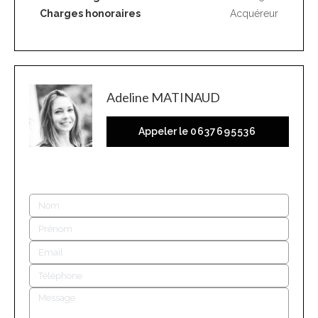
Charges honoraires
Acquéreur
Adeline MATINAUD
Appeler le
0637695536