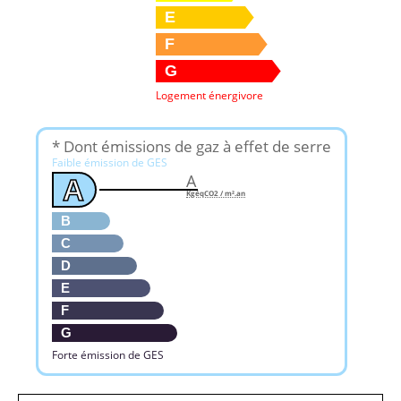
E
F
G
Logement énergivore
* Dont émissions de gaz à effet de serre
Faible émission de GES
A
A
KgéqCO2 / m².an
B
C
D
E
F
G
Forte émission de GES