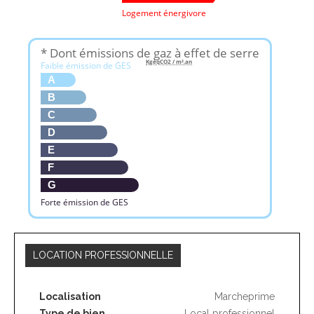
Logement énergivore
* Dont émissions de gaz à effet de serre
KgéqCO2 / m².an
Faible émission de GES
A
B
C
D
E
F
G
Forte émission de GES
LOCATION PROFESSIONNELLE
Localisation
Marcheprime
Type de bien
Local professionnel