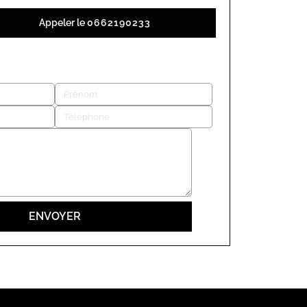
Appeler le
0662190233