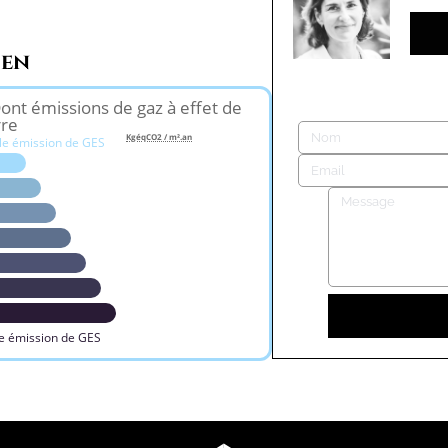
ien
ont émissions de gaz à effet de
rre
KgéqCO2 / m².an
le émission de GES
e émission de GES