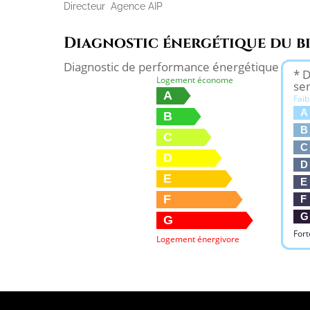
Directeur Agence AIP
Diagnostic énergétique du b
Diagnostic de performance énergétique
* D
Logement économe
se
A
Faib
A
B
B
C
C
D
D
E
E
F
F
G
G
Fort
Logement énergivore