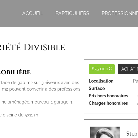
ACCUEIL
PARTICULIERS
PROFESSIONN
été Divisible
675 000€
ACHAT 
obilière
Localisation
P
face de 300 m2 sur 3 niveaux avec des
Surface
00 m2 pouvant convenir à des professions
Prix hors honoraires
sine aménagée, 1 bureau, 1 garage, 1
Charges honoraires
 piscine de 5x11 m .
Ste