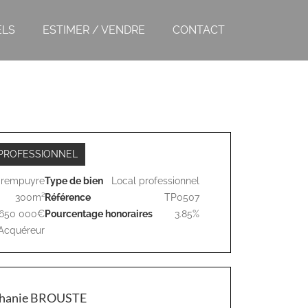
ELS
ESTIMER / VENDRE
CONTACT
PROFESSIONNEL
arempuyre
Type de bien
Local professionnel
300m²
Référence
TP0507
650 000€
Pourcentage honoraires
3.85%
Acquéreur
phanie BROUSTE